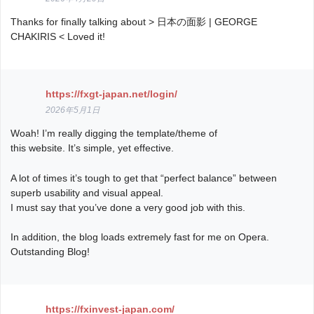
Thanks for finally talking about > 日本の面影 | GEORGE
CHAKIRIS < Loved it!
https://fxgt-japan.net/login/
2026年5月1日
Woah! I’m really digging the template/theme of
this website. It’s simple, yet effective.
A lot of times it’s tough to get that “perfect balance” between
superb usability and visual appeal.
I must say that you’ve done a very good job with this.
In addition, the blog loads extremely fast for me on Opera.
Outstanding Blog!
https://fxinvest-japan.com/