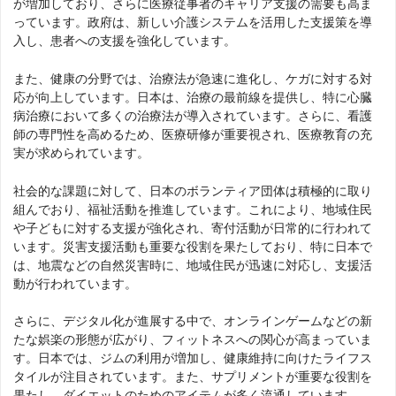
が増加しており、さらに医療従事者のキャリア支援の需要も高ま
っています。政府は、新しい介護システムを活用した支援策を導
入し、患者への支援を強化しています。
また、健康の分野では、治療法が急速に進化し、ケガに対する対
応が向上しています。日本は、治療の最前線を提供し、特に心臓
病治療において多くの治療法が導入されています。さらに、看護
師の専門性を高めるため、医療研修が重要視され、医療教育の充
実が求められています。
社会的な課題に対して、日本のボランティア団体は積極的に取り
組んでおり、福祉活動を推進しています。これにより、地域住民
や子どもに対する支援が強化され、寄付活動が日常的に行われて
います。災害支援活動も重要な役割を果たしており、特に日本で
は、地震などの自然災害時に、地域住民が迅速に対応し、支援活
動が行われています。
さらに、デジタル化が進展する中で、オンラインゲームなどの新
たな娯楽の形態が広がり、フィットネスへの関心が高まっていま
す。日本では、ジムの利用が増加し、健康維持に向けたライフス
タイルが注目されています。また、サプリメントが重要な役割を
果たし、ダイエットのためのアイテムが多く流通しています。