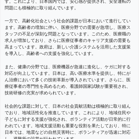
す。これにより、日本国内では、安心感が提供され、安全運転の
問題にも積極的に取り組んでいます。
一方で、高齢化社会という社会的課題が日本において進行してい
ます。高齢者の増加に伴い、医療分野での需要が急増し、医療ス
タッフの不足が深刻な問題となっています。このため、医療職の
求人が増加しており、さらに医療従事者のキャリア支援の需要も
高まっています。政府は、新しい介護システムを活用した支援策
を導入し、高齢者への支援を強化しています。
また、健康の分野では、医療機器が急速に進化し、ケガに対する
対応が向上しています。日本は、高い医療水準を提供し、特にが
ん治療において多くの技術革新が導入されています。さらに、医
療従事者の専門性を高めるため、看護師国家試験が重要視され、
技術研修の充実が求められています。
社会的な課題に対して、日本の社会貢献活動は積極的に取り組ん
でおり、地域活性化を推進しています。これにより、地域住民や
子どもに対する支援が強化され、ボランティア活動が日常的に行
われています。地域支援活動も重要な役割を果たしており、特に
日本では、地震などの自然災害時に、ボランティアが迅速に対応
し、避難所の設営が行われています。