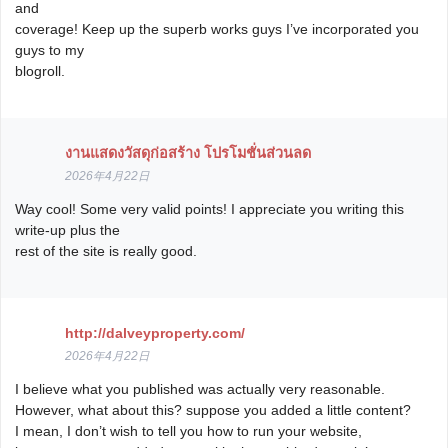
and
coverage! Keep up the superb works guys I’ve incorporated you
guys to my
blogroll.
งานแสดงวัสดุก่อสร้าง โปรโมชั่นส่วนลด
2026年4月22日
Way cool! Some very valid points! I appreciate you writing this
write-up plus the
rest of the site is really good.
http://dalveyproperty.com/
2026年4月22日
I believe what you published was actually very reasonable.
However, what about this? suppose you added a little content?
I mean, I don’t wish to tell you how to run your website,