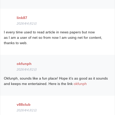
link87
2026年4月2日
I every time used to read article in news papers but now
as I am a user of net so from now I am using net for content,
thanks to web.
okfunph
2026年4月2日
Okfunph, sounds like a fun place! Hope it’s as good as it sounds
and keeps me entertained. Here is the link
okfunph
v88club
2026年4月2日