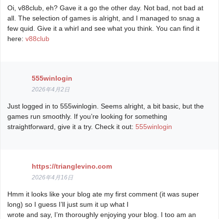
Oi, v88club, eh? Gave it a go the other day. Not bad, not bad at
all. The selection of games is alright, and I managed to snag a
few quid. Give it a whirl and see what you think. You can find it
here:
v88club
555winlogin
2026年4月2日
Just logged in to 555winlogin. Seems alright, a bit basic, but the
games run smoothly. If you’re looking for something
straightforward, give it a try. Check it out:
555winlogin
https://trianglevino.com
2026年4月16日
Hmm it looks like your blog ate my first comment (it was super
long) so I guess I’ll just sum it up what I
wrote and say, I’m thoroughly enjoying your blog. I too am an