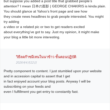
but suppose you added a post title that grabbed people’s
attention? I mean 日本の面影 | GEORGE CHAKIRIS is kinda plain.
You should glance at Yahoo’s front page and see how
they create news headlines to grab people interested. You might
try adding
a video or a related pic or two to get readers excited
about everything’ve got to say. Just my opinion, it might make
your blog a little bit more interesting.
วิธีลดก๊าซมีเทนในนาข้าว ขั้นตอนปฏิบัติ
2026年4月22日
Pretty component to content. I just stumbled upon your website
and in accession capital to assert that I get
in fact enjoyed account your blog posts. Anyway I will be
subscribing on your feeds and
even I fulfillment you get entry to constantly fast.